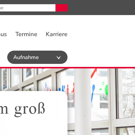
pus
Termine
Karriere
Aufnahme
m groß