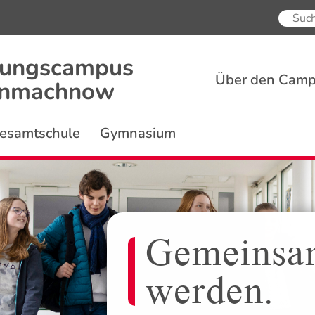
dungscampus
Über den Cam
inmachnow
esamtschule
Gymnasium
Gemeinsa
werden.