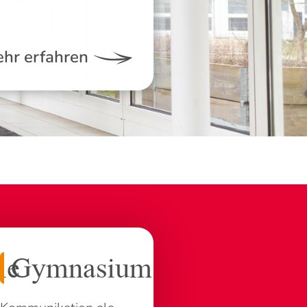
hr erfahren
le
Gymnasium